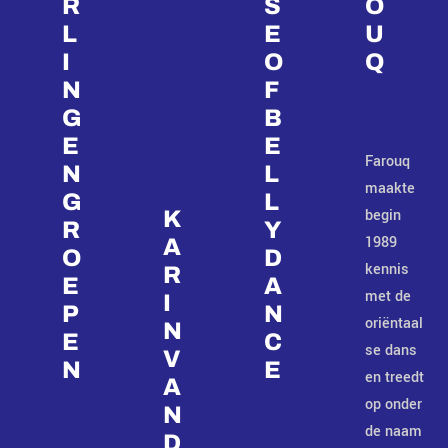
R
S
O
L
E
U
I
O
Q
N
F
G
B
E
E
Farouq
N
L
maakte
G
L
begin
K
R
Y
1989
A
O
D
kennis
R
E
A
met de
I
P
N
oriëntaal
N
E
C
se dans
V
N
E
en treedt
A
op onder
N
de naam
D