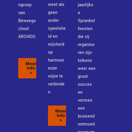
weet als
ngroep
jaarlijks
geen
van
e
ander
Beweegs
Sprankel
speelshe
chool
feesten
id en
ARCHOO
die zij
wijsheid
.
organise
op
ren zijn
harmoni
telkens
Meer
euze
weer een
Info
>
wijze te
groot
verbinde
succes
n
en
vormen
een
Meer
bruisend
Info
>
ontmoeti