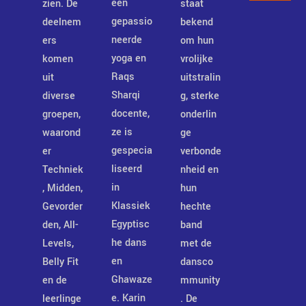
een
zien. De
staat
gepassio
deelnem
bekend
neerde
ers
om hun
yoga en
komen
vrolijke
Raqs
uit
uitstralin
Sharqi
diverse
g, sterke
docente,
groepen,
onderlin
ze is
waarond
ge
gespecia
er
verbonde
liseerd
Techniek
nheid en
in
, Midden,
hun
Klassiek
Gevorder
hechte
Egyptisc
den, All-
band
he dans
Levels,
met de
en
Belly Fit
dansco
Ghawaze
en de
mmunity
e. Karin
leerlinge
. De