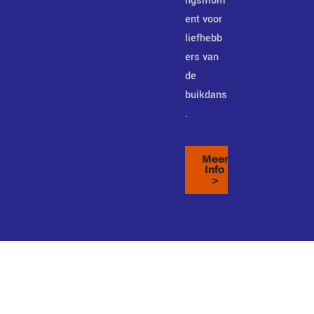
ngsmom
ent voor
liefhebb
ers van
de
buikdans
.
Meer
Info
>