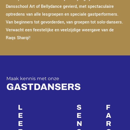
Dansschool Art of Bellydance gevierd, met spectaculaire
optredens van alle lesgroepen en speciale gastperformers.
Van beginners tot gevorderden, van groepen tot solo-dansers.
Verwacht een feestelijke en veelzijdige weergave van de
Raqs Sharqi!
Maak kennis met onze
GASTDANSERS
L
S
F
E
E
A
E
N
R