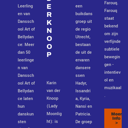
Farouq.
E
Leerling
een
Farouq
en van
buikdans
R
staat
Danssch
groep uit
K
bekend
ool Art of
de regio
N
om zijn
Bellydan
Utrecht,
O
verfijnde
ce: Meer
bestaan
O
subtiele
dan 50
de uit de
P
bewegin
leerlinge
ervaren
gen -
n van
dansere
intentiev
Danssch
ssen
ol en
Karin
ool Art of
Hadyr,
muzikaal
van der
Bellydan
Issandri
.
Knoop
ce laten
a, Kyria,
(Lady
hun
Nansi en
Moonlig
danskun
Patricia.
Meer
Info
ht): is
sten
De groep
>